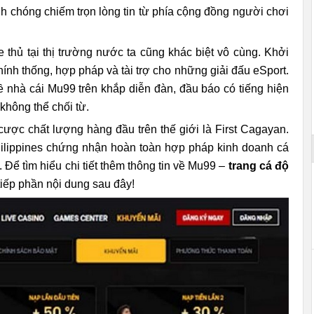
nh chóng chiếm trọn lòng tin từ phía cộng đồng người chơi
thủ tại thị trường nước ta cũng khác biệt vô cùng. Khởi
ính thống, hợp pháp và tài trợ cho những giải đấu eSport.
ề nhà cái Mu99 trên khắp diễn đàn, đầu báo có tiếng hiện
 không thể chối từ.
ược chất lượng hàng đầu trên thế giới là First Cagayan.
hilippines chứng nhận hoàn toàn hợp pháp kinh doanh cá
. Để tìm hiểu chi tiết thêm thông tin về Mu99 –
trang cá độ
tiếp phần nội dung sau đây!