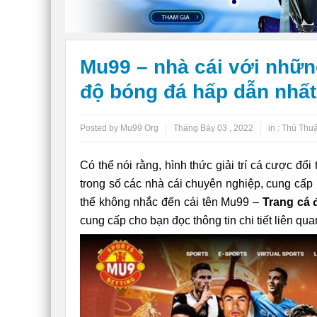
Mu99 – nhà cái với những
độ bóng đá hấp dẫn nhất
Posted by Mu99 Org
Tháng Bảy 03 , 2022
in :
Thủ Thuậ
Có thể nói rằng, hình thức giải trí cá cược 
trong số các nhà cái chuyên nghiệp, cung cấp
thể không nhắc đến cái tên Mu99 –
Trang cá 
cung cấp cho bạn đọc thông tin chi tiết liên qu