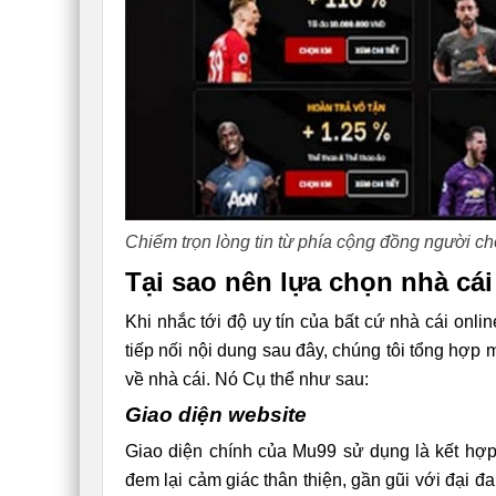
Chiếm trọn lòng tin từ phía cộng đồng người ch
Tại sao nên lựa chọn nhà cá
Khi nhắc tới độ uy tín của bất cứ nhà cái onli
tiếp nối nội dung sau đây, chúng tôi tổng hợp 
về nhà cái. Nó Cụ thể như sau:
Giao diện website
Giao diện chính của Mu99 sử dụng là kết hợp
đem lại cảm giác thân thiện, gần gũi với đại 