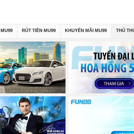
 MU99
RÚT TIỀN MU99
KHUYẾN MÃI MU99
THỦ TH