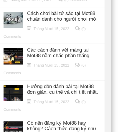
Cách chơi bài tứ sắc tại Mot88
chuẩn dành cho người chơi mới
Tháng Mười 15 , 2022
(0)
Comments
Các cách đánh vét máng tại
Mot88 nắm chắc phần thắng
Tháng Mười 15 , 2022
(0)
Comments
Hướng dẫn đánh bài tại Mot88
đơn giản, cụ thể và chi tiết nhất.
Tháng Mười 15 , 2022
(0)
Comments
Có nên đăng ký Mot88 hay
không? Cách thức đăng ký như