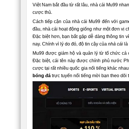
Việt Nam bắt đầu từ rất lâu, nhà cái Mu99 nha
cược thủ.
Cách tiếp cận của nhà cái Mu99 đến với game 
đầu, nhà cái hoạt động giống như một đơn vị ch
Đặc biệt hơn, bạn bắt gặp dễ dàng thông tin v
nay. Chính vì lý do đó, độ tin cậy của
nhà cái
là
Mu99 được giám hộ và quản lý từ tổ chức cá c
Đặc biệt, cái tên này được chính phủ nước P
cược tại rất nhiều quốc gia nổi tiếng khác nhau
bóng đá
trực tuyến nổi tiếng mời bạn theo dõi 