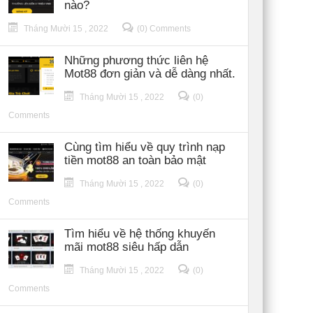
nào?
Tháng Mười 15 , 2022
(0) Comments
Những phương thức liên hệ
Mot88 đơn giản và dễ dàng nhất.
Tháng Mười 15 , 2022
(0)
Comments
Cùng tìm hiểu về quy trình nạp
tiền mot88 an toàn bảo mật
Tháng Mười 15 , 2022
(0)
Comments
Tìm hiểu về hệ thống khuyến
mãi mot88 siêu hấp dẫn
Tháng Mười 15 , 2022
(0)
Comments