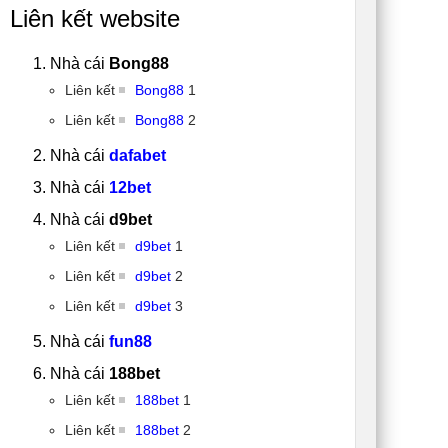
Liên kết website
Nhà cái
Bong88
Liên kết
Bong88
1
Liên kết
Bong88
2
Nhà cái
dafabet
Nhà cái
12bet
Nhà cái
d9bet
Liên kết
d9bet
1
Liên kết
d9bet
2
Liên kết
d9bet
3
Nhà cái
fun88
Nhà cái
188bet
Liên kết
188bet
1
Liên kết
188bet
2