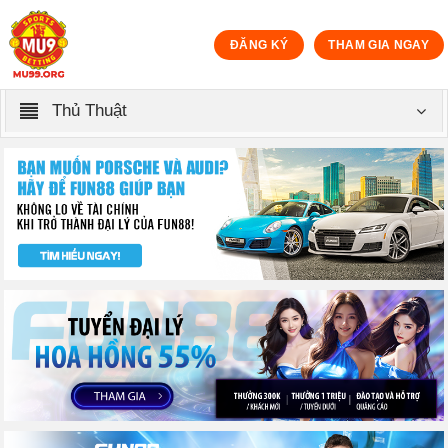
ĐĂNG KÝ
THAM GIA NGAY
Thủ Thuật