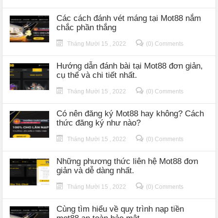
Các cách đánh vét máng tại Mot88 nắm
chắc phần thắng
Tháng Mười 15 , 2022
(0) Comments
Hướng dẫn đánh bài tại Mot88 đơn giản,
cụ thể và chi tiết nhất.
Tháng Mười 15 , 2022
(0) Comments
Có nên đăng ký Mot88 hay không? Cách
thức đăng ký như nào?
Tháng Mười 15 , 2022
(0) Comments
Những phương thức liên hệ Mot88 đơn
giản và dễ dàng nhất.
Tháng Mười 15 , 2022
(0) Comments
Cùng tìm hiểu về quy trình nạp tiền