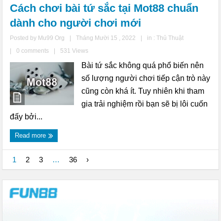
Cách chơi bài tứ sắc tại Mot88 chuẩn
dành cho người chơi mới
Posted by Mu99 Org
|
Tháng Mười 15 , 2022
|
in :
Thủ Thuật
|
0 comments
|
531 Views
Bài tứ sắc không quá phổ biến nên
số lượng người chơi tiếp cận trò này
cũng còn khá ít. Tuy nhiên khi tham
gia trải nghiệm rồi bạn sẽ bị lôi cuốn
đấy bởi...
Read more
1
2
3
…
36
›