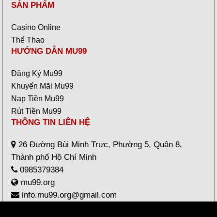
SẢN PHẨM
Casino Online
Thể Thao
HƯỚNG DẪN MU99
Đăng Ký Mu99
Khuyến Mãi Mu99
Nạp Tiền Mu99
Rút Tiền Mu99
THÔNG TIN LIÊN HỆ
26 Đường Bùi Minh Trực, Phường 5, Quận 8,
Thành phố Hồ Chí Minh
0985379384
mu99.org
info.mu99.org@gmail.com