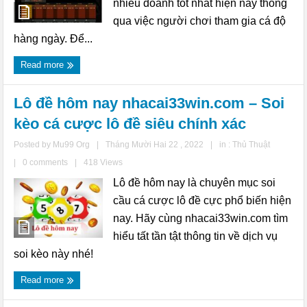
nhiều doanh tốt nhất hiện nay thông
qua việc người chơi tham gia cá độ
hàng ngày. Để...
Read more
Lô đề hôm nay nhacai33win.com – Soi
kèo cá cược lô đề siêu chính xác
Posted by Mu99 Org
|
Tháng Mười Hai 22 , 2022
|
in :
Thủ Thuật
|
0 comments
|
418 Views
Lô đề hôm nay là chuyên mục soi
cầu cá cược lô đề cực phổ biến hiện
nay. Hãy cùng nhacai33win.com tìm
hiểu tất tần tật thông tin về dịch vụ
soi kèo này nhé!
Read more