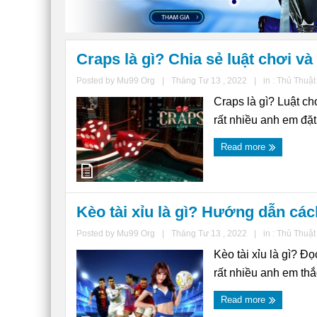
Craps là gì? Chia sẻ luật chơi v
Posted by Mu99 Org
|
Tháng Tư 13 , 2022
|
in :
Thủ Thuật
Craps là gì? Luật c
rất nhiều anh em đặt 
Read more
Kèo tài xỉu là gì? Hướng dẫn các
Posted by Mu99 Org
|
Tháng Tư 13 , 2022
|
in :
Thủ Thuật
Kèo tài xỉu là gì? Đ
rất nhiều anh em thắ
Read more