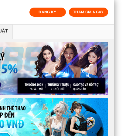
ĐĂNG KÝ
THAM GIA NGAY
UẬT