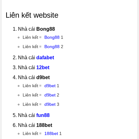
Liên kết website
Nhà cái
Bong88
Liên kết
Bong88
1
Liên kết
Bong88
2
Nhà cái
dafabet
Nhà cái
12bet
Nhà cái
d9bet
Liên kết
d9bet
1
Liên kết
d9bet
2
Liên kết
d9bet
3
Nhà cái
fun88
Nhà cái
188bet
Liên kết
188bet
1