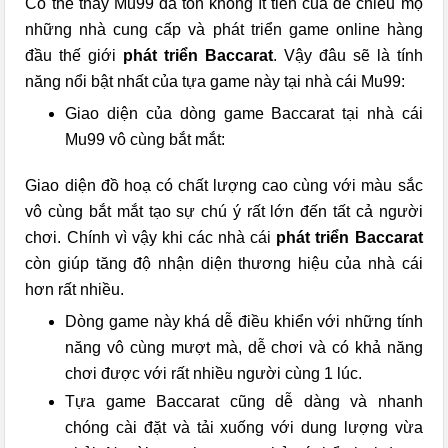
Có thể thấy Mu99 đã tốn không ít tiền của để chiêu mộ
những nhà cung cấp và phát triển game online hàng
đầu thế giới
phát triển Baccarat
. Vậy đâu sẽ là tính
năng nổi bật nhất của tựa game này tại nhà cái Mu99:
Giao diện của dòng game Baccarat tại nhà cái
Mu99 vô cùng bắt mắt:
Giao diện đồ hoạ có chất lượng cao cùng với màu sắc
vô cùng bắt mắt tạo sự chú ý rất lớn đến tất cả người
chơi. Chính vì vậy khi các nhà cái
phát triển Baccarat
còn giúp tăng độ nhận diện thương hiệu của nhà cái
hơn rất nhiều.
Dòng game này khá dễ điều khiển với những tính
năng vô cùng mượt mà, dễ chơi và có khả năng
chơi được với rất nhiều người cùng 1 lúc.
Tựa game Baccarat cũng dễ dàng và nhanh
chóng cài đặt và tải xuống với dung lượng vừa