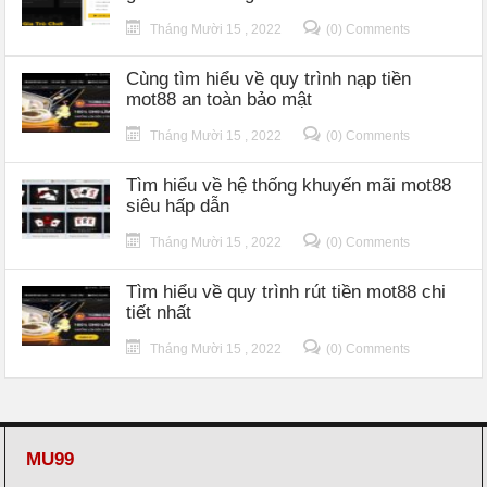
Tháng Mười 15 , 2022
(0) Comments
Cùng tìm hiểu về quy trình nạp tiền
mot88 an toàn bảo mật
Tháng Mười 15 , 2022
(0) Comments
Tìm hiểu về hệ thống khuyến mãi mot88
siêu hấp dẫn
Tháng Mười 15 , 2022
(0) Comments
Tìm hiểu về quy trình rút tiền mot88 chi
tiết nhất
Tháng Mười 15 , 2022
(0) Comments
MU99