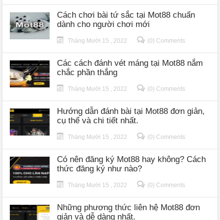
Cách chơi bài tứ sắc tại Mot88 chuẩn
dành cho người chơi mới
Tháng Mười 15 , 2022
(0) Comments
Các cách đánh vét máng tại Mot88 nắm
chắc phần thắng
Tháng Mười 15 , 2022
(0) Comments
Hướng dẫn đánh bài tại Mot88 đơn giản,
cụ thể và chi tiết nhất.
Tháng Mười 15 , 2022
(0) Comments
Có nên đăng ký Mot88 hay không? Cách
thức đăng ký như nào?
Tháng Mười 15 , 2022
(0) Comments
Những phương thức liên hệ Mot88 đơn
giản và dễ dàng nhất.