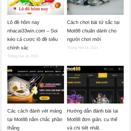
Lô đề hôm nay
Cách chơi bài tứ sắc tại
nhacai33win.com – Soi
Mot88 chuẩn dành cho
kèo cá cược lô đề siêu
người chơi mới
chính xác
Tháng Hai 14, 2021
Tháng Hai 14, 2021
Các cách đánh vét máng
Hướng dẫn đánh bài tại
tại Mot88 nắm chắc phần
Mot88 đơn giản, cụ thể
thắng
và chi tiết nhất.