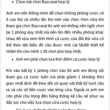
Chọn bài chơi Baccarat hợp lý:
Anh em nên thông minh để chọn những phòng cược có
ít cao thủ và nhiều tân thủ mới vào chơi. Hơn nữa khi
tham gia chơi Baccarat thì anh em không nên ngồi chơi
tại 1 phòng duy nhất mà nên tìm đến nhiều phòng khác
nhau để vừa xem tình hình cá cược của đối thủ vừa có
thể theo dõi biểu đồ cầu được nhà cái Mu88 thiết kế
nhằm tìm cho mình 1 lối chơi phù hợp nhất.
Anh em phải chọn lựa thời điểm cá cược hợp lý:
Khi vào bất kỳ 1 phòng chơi nào thì anh em đừng vội
tham gia cá cược luôn mà phải giành 1 khoảng thời
gian nhất định để theo dõi và quan sát thật kỹ lượt cầu
ra và các số tiền cược vào từng cửa. Ngoài ra anh em
còn phải chú trọng đến bảng thống kê cầu sẽ phục vụ
đắc lực cho việc lựa chọn cửa cược hợp lý.