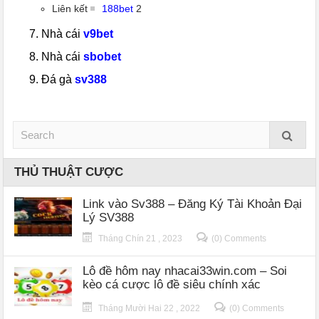
Liên kết
188bet
2
Nhà cái
v9bet
Nhà cái
sbobet
Đá gà
sv388
THỦ THUẬT CƯỢC
Link vào Sv388 – Đăng Ký Tài Khoản Đại
Lý SV388
Tháng Chín 21 , 2023
(0) Comments
Lô đề hôm nay nhacai33win.com – Soi
kèo cá cược lô đề siêu chính xác
Tháng Mười Hai 22 , 2022
(0) Comments