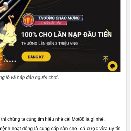
ng lồ và hấp dẫn người chơi.
thì chúng ta cùng tìm hiểu nhà cái Mot88 là gì nhé.
ệnh hoạt động là cung cấp sân chơi cá cược vừa uy tín