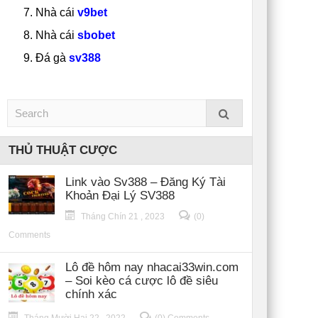
Nhà cái
v9bet
Nhà cái
sbobet
Đá gà
sv388
THỦ THUẬT CƯỢC
Link vào Sv388 – Đăng Ký Tài
Khoản Đại Lý SV388
Tháng Chín 21 , 2023
(0)
Comments
Lô đề hôm nay nhacai33win.com
– Soi kèo cá cược lô đề siêu
chính xác
Tháng Mười Hai 22 , 2022
(0) Comments