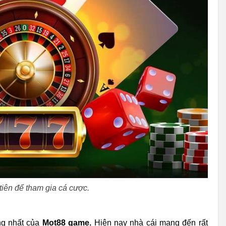
iên để tham gia cá cược.
ng nhất của
Mot88 game.
Hiện nay nhà cái mang đến rất