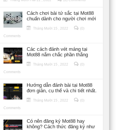
Cách chơi bài tứ sắc tại Mot88
chuẩn dành cho người chơi mới
Tháng Mười 15 , 2022
(0)
Comments
Các cách đánh vét máng tại
Mot88 nắm chắc phần thắng
Tháng Mười 15 , 2022
(0)
Comments
Hướng dẫn đánh bài tại Mot88
đơn giản, cụ thể và chi tiết nhất.
Tháng Mười 15 , 2022
(0)
Comments
Có nên đăng ký Mot88 hay
không? Cách thức đăng ký như