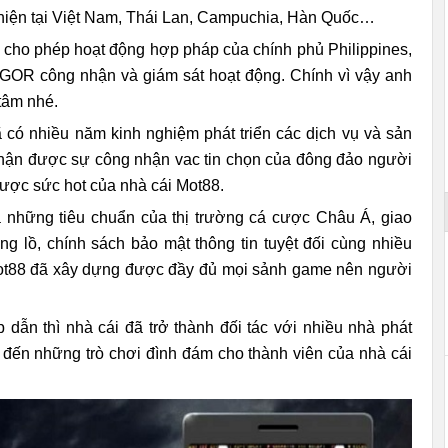
 hiện tại Việt Nam, Thái Lan, Campuchia, Hàn Quốc…
 cho phép hoạt động hợp pháp của chính phủ Philippines,
OR công nhận và giám sát hoạt động. Chính vì vậy anh
tâm nhé.
 có nhiều năm kinh nghiệm phát triển các dịch vụ và sản
 nhận được sự công nhận vac tin chọn của đông đảo người
 được sức hot của nhà cái Mot88.
 những tiêu chuẩn của thị trường cá cược Châu Á, giao
g lồ, chính sách bảo mật thông tin tuyệt đối cùng nhiều
ot88 đã xây dựng được đầy đủ mọi sảnh game nên người
dẫn thì nhà cái đã trở thành đối tác với nhiều nhà phát
 đến những trò chơi đình đám cho thành viên của nhà cái