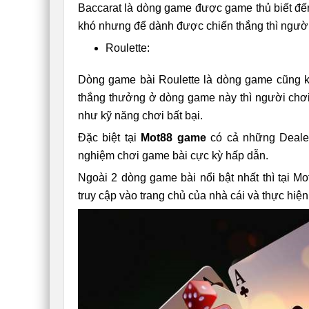
Baccarat là dòng game được game thủ biết đến
khó nhưng để dành được chiến thắng thì người 
Roulette:
Dòng game bài Roulette là dòng game cũng kh
thắng thưởng ở dòng game này thì người chơi p
như kỹ năng chơi bất bại.
Đặc biệt tại
Mot88 game
có cả những Dealer
nghiệm chơi game bài cực kỳ hấp dẫn.
Ngoài 2 dòng game bài nổi bật nhất thì tại M
truy cập vào trang chủ của nhà cái và thực hiệ