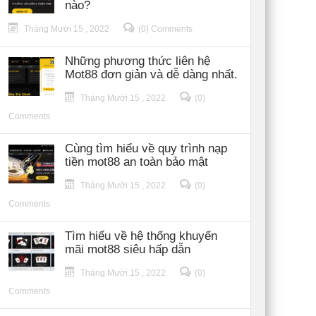
nào?
Tháng Mười 15 , 2022
(0) Comments
Những phương thức liên hệ
Mot88 đơn giản và dễ dàng nhất.
Tháng Mười 15 , 2022
(0)
Comments
Cùng tìm hiểu về quy trình nạp
tiền mot88 an toàn bảo mật
Tháng Mười 15 , 2022
(0)
Comments
Tìm hiểu về hệ thống khuyến
mãi mot88 siêu hấp dẫn
Tháng Mười 15 , 2022
(0)
Comments