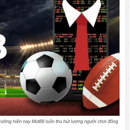
 trường hiện nay Mot88 luôn thu hút lượng người chơi đông