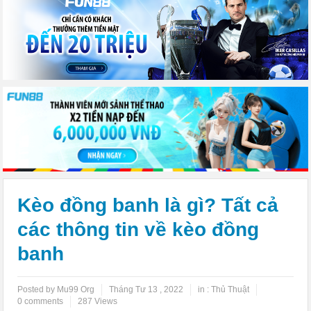
Kèo đồng banh là gì? Tất cả
các thông tin về kèo đồng
banh
Posted by Mu99 Org
Tháng Tư 13 , 2022
in :
Thủ Thuật
0 comments
287 Views