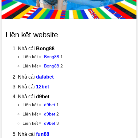
Liên kết website
Nhà cái
Bong88
Liên kết
Bong88
1
Liên kết
Bong88
2
Nhà cái
dafabet
Nhà cái
12bet
Nhà cái
d9bet
Liên kết
d9bet
1
Liên kết
d9bet
2
Liên kết
d9bet
3
Nhà cái
fun88