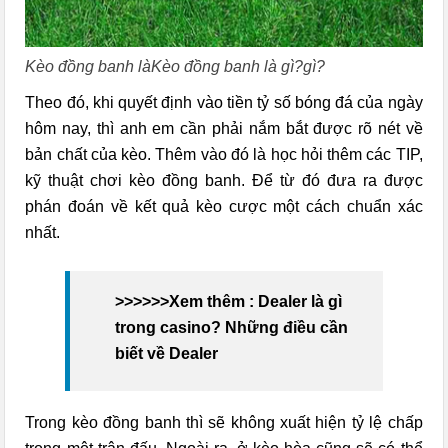
Kèo đồng banh làKèo đồng banh là gì?gì?
Theo đó, khi quyết định vào tiền tỷ số bóng đá của ngày
hôm nay, thì anh em cần phải nắm bắt được rõ nét về
bản chất của kèo. Thêm vào đó là học hỏi thêm các TIP,
kỹ thuật chơi kèo đồng banh. Để từ đó đưa ra được
phán đoán về kết quả kèo cược một cách chuẩn xác
nhất.
>>>>>>Xem thêm :
Dealer là gì
trong casino? Những điều cần
biết về Dealer
Trong kèo đồng banh thì sẽ không xuất hiện tỷ lệ chấp