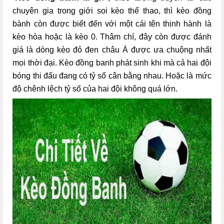
chuyên gia trong giới soi kèo thể thao, thì kèo đồng
bành còn được biết đến với một cái tên thịnh hành là
kèo hòa hoặc là kèo 0. Thâm chí, đây còn được đánh
giá là dòng kèo đỏ đen châu Á được ưa chuộng nhất
mọi thời đại. Kèo đồng banh phát sinh khi mà cả hai đội
bóng thi đấu đang có tỷ số cân bằng nhau. Hoặc là mức
độ chênh lệch tỷ số của hai đội không quá lớn.