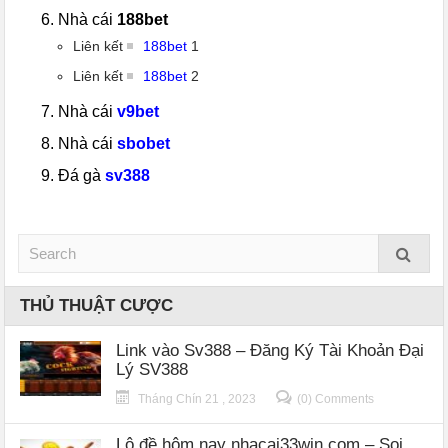
Nhà cái
188bet
Liên kết
188bet
1
Liên kết
188bet
2
Nhà cái
v9bet
Nhà cái
sbobet
Đá gà
sv388
THỦ THUẬT CƯỢC
Link vào Sv388 – Đăng Ký Tài Khoản Đại
Lý SV388
Tháng Chín 21 , 2023
(0) Comments
Lô đề hôm nay nhacai33win.com – Soi