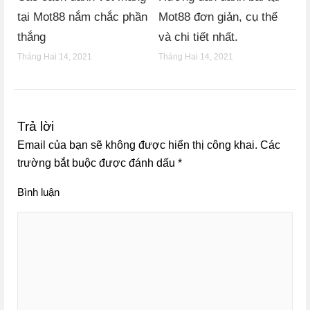
tại Mot88 nắm chắc phần
Mot88 đơn giản, cụ thể
thắng
và chi tiết nhất.
Tháng Hai 14, 2021
Tháng Hai 14, 2021
Trả lời
Email của bạn sẽ không được hiển thị công khai.
Các
trường bắt buộc được đánh dấu
*
Bình luận