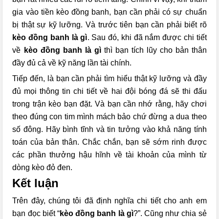
gia vào tiền kèo đồng banh, bạn cần phải có sự chuẩn
bị thật sự kỹ lưỡng. Và trước tiên bạn cần phải biết rõ
kèo đồng banh là gì
. Sau đó, khi đã nắm được chi tiết
về
kèo đồng banh là gì
thì bạn tích lũy cho bản thân
đầy đủ cả về kỹ năng lần tài chính.
Tiếp đến, là bạn cần phải tìm hiểu thật kỹ lưỡng và đầy
đủ mọi thông tin chi tiết về hai đội bóng đá sẽ thi đấu
trong trận kèo bạn đặt. Và bạn cần nhớ rằng, hãy chơi
theo đúng con tim mình mách bảo chứ đừng a dua theo
số đông. Hãy bình tĩnh và tin tưởng vào khả năng tính
toán của bản thân. Chắc chắn, bạn sẽ sớm rinh được
các phần thưởng hậu hĩnh về tài khoản của mình từ
dòng kèo đỏ đen.
Kết luận
Trên đây, chúng tôi đã định nghĩa chi tiết cho anh em
bạn đọc biết “
kèo đồng banh là gì
?”. Cũng như chia sẻ