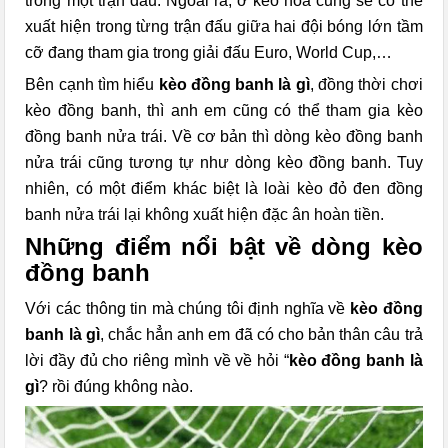
trong một trận đấu. Ngoài ra, ở kèo hòa cũng sẽ có thể
xuất hiện trong từng trận đấu giữa hai đội bóng lớn tầm
cỡ đang tham gia trong giải đấu Euro, World Cup,…
Bên cạnh tìm hiểu
kèo đồng banh là gì
, đồng thời chơi
kèo đồng banh, thì anh em cũng có thể tham gia kèo
đồng banh nửa trái. Về cơ bản thì dòng kèo đồng banh
nửa trái cũng tương tự như dòng kèo đồng banh. Tuy
nhiên, có một điểm khác biệt là loài kèo đỏ đen đồng
banh nửa trái lại không xuất hiện đặc ân hoàn tiền.
Những điểm nổi bật về dòng kèo
đồng banh
Với các thông tin mà chúng tôi định nghĩa về
kèo đồng
banh là gì
, chắc hẳn anh em đã có cho bản thân câu trả
lời đầy đủ cho riêng mình về về hỏi “
kèo đồng banh là
gì
? rồi đúng không nào.