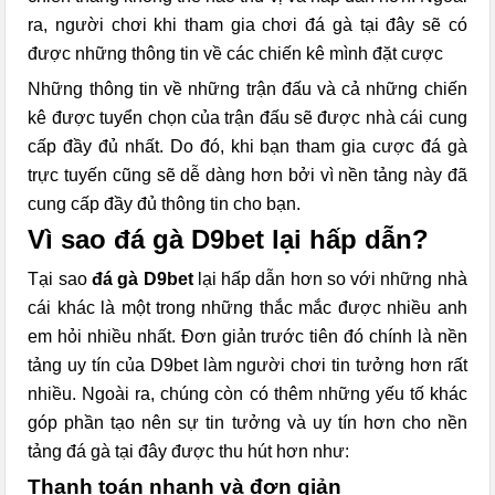
ra, người chơi khi tham gia chơi đá gà tại đây sẽ có
được những thông tin về các chiến kê mình đặt cược
Những thông tin về những trận đấu và cả những chiến
kê được tuyển chọn của trận đấu sẽ được nhà cái cung
cấp đầy đủ nhất. Do đó, khi bạn tham gia cược đá gà
trực tuyến cũng sẽ dễ dàng hơn bởi vì nền tảng này đã
cung cấp đầy đủ thông tin cho bạn.
Vì sao đá gà D9bet lại hấp dẫn?
Tại sao
đá gà D9bet
lại hấp dẫn hơn so với những nhà
cái khác là một trong những thắc mắc được nhiều anh
em hỏi nhiều nhất. Đơn giản trước tiên đó chính là nền
tảng uy tín của D9bet làm người chơi tin tưởng hơn rất
nhiều. Ngoài ra, chúng còn có thêm những yếu tố khác
góp phần tạo nên sự tin tưởng và uy tín hơn cho nền
tảng đá gà tại đây được thu hút hơn như:
Thanh toán nhanh và đơn giản