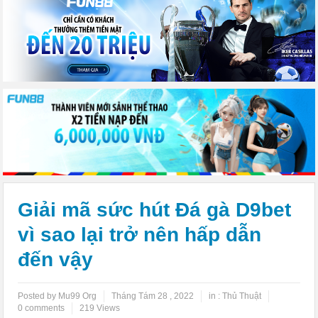
Giải mã sức hút Đá gà D9bet
vì sao lại trở nên hấp dẫn
đến vậy
Posted by Mu99 Org
Tháng Tám 28 , 2022
in :
Thủ Thuật
0 comments
219 Views