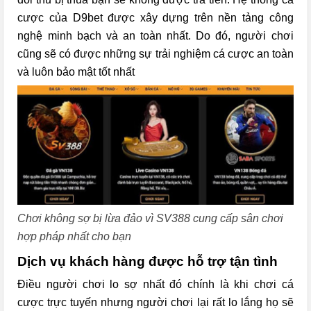
cược của D9bet được xây dựng trên nền tảng công
nghệ minh bạch và an toàn nhất. Do đó, người chơi
cũng sẽ có được những sự trải nghiệm cá cược an toàn
và luôn bảo mật tốt nhất
Chơi không sợ bị lừa đảo vì SV388 cung cấp sân chơi
hợp pháp nhất cho bạn
Dịch vụ khách hàng được hỗ trợ tận tình
Điều người chơi lo sợ nhất đó chính là khi chơi cá
cược trực tuyến nhưng người chơi lại rất lo lắng họ sẽ