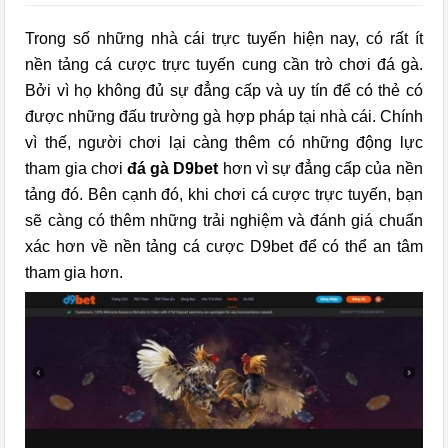
Trong số những nhà cái trực tuyến hiện nay, có rất ít
nền tảng cá cược trực tuyến cung cần trò chơi đá gà.
Bởi vì họ không đủ sự đẳng cấp và uy tín để có thẻ có
được những đấu trường gà hợp pháp tại nhà cái. Chính
vì thế, người chơi lại càng thêm có những động lực
tham gia chơi
đá gà D9bet
hơn vì sự đẳng cấp của nền
tảng đó. Bên cạnh đó, khi chơi cá cược trực tuyến, bạn
sẽ càng có thêm những trải nghiệm và đánh giá chuẩn
xác hơn về nền tảng cá cược D9bet để có thể an tâm
tham gia hơn.