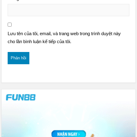
Lưu tên của tôi, email, và trang web trong trình duyệt này
cho lần bình luận kế tiếp của tôi.