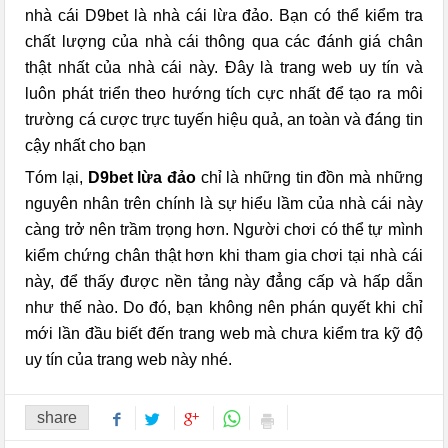
nhà cái D9bet là nhà cái lừa đảo. Bạn có thể kiểm tra
chất lượng của nhà cái thông qua các đánh giá chân
thật nhất của nhà cái này. Đây là trang web uy tín và
luôn phát triển theo hướng tích cực nhất để tạo ra môi
trường cá cược trực tuyến hiệu quả, an toàn và đáng tin
cậy nhất cho bạn
Tóm lại,
D9bet lừa đảo
chỉ là những tin đồn mà những
nguyên nhân trên chính là sự hiểu lầm của nhà cái này
càng trở nên trầm trọng hơn. Người chơi có thể tự mình
kiểm chứng chân thật hơn khi tham gia chơi tại nhà cái
này, để thấy được nền tảng này đẳng cấp và hấp dẫn
như thế nào. Do đó, bạn không nên phán quyết khi chỉ
mới lần đầu biết đến trang web mà chưa kiểm tra kỹ độ
uy tín của trang web này nhé.
share