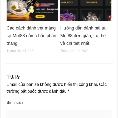
Các cách đánh vét máng
Hướng dẫn đánh bài tại
tại Mot88 nắm chắc phần
Mot88 đơn giản, cụ thể
thắng
và chi tiết nhất.
Tháng Hai 14, 2021
Tháng Hai 14, 2021
Trả lời
Email của bạn sẽ không được hiển thị công khai.
Các
trường bắt buộc được đánh dấu
*
Bình luận