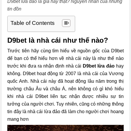
D9bet lừa đảo là giả hay thật? Nguyên nhân của những
tin đồn
Table of Contents
D9bet là nhà cái như thế nào?
Trước tiên hãy cùng tìm hiểu về nguồn gốc của D9bet
để bạn có thể hiểu hơn về nhà cái này là như thế nào
trước khi đưa ra nhận định nhà cái
D9bet lừa đảo
hay
không. D9bet hoạt động từ 2007 là nhà cái của Vương
quốc Anh. Nhà cái này đã hoạt động lâu năm trong thị
trường châu Âu và châu Á, nên không có gì khó hiểu
khi nhà cái D9bet liên tục nhận được nhiều sự tin
tưởng của người chơi. Tuy nhiên, cũng có những thông
tin đây là nhà cái lừa đảo đã làm cho người chơi hoang
mang hơn