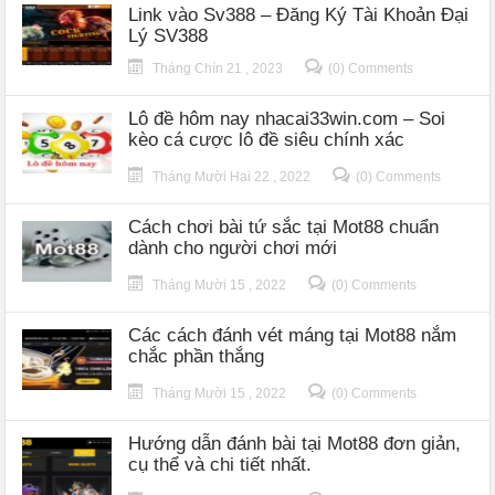
Link vào Sv388 – Đăng Ký Tài Khoản Đại
Lý SV388
Tháng Chín 21 , 2023
(0) Comments
Lô đề hôm nay nhacai33win.com – Soi
kèo cá cược lô đề siêu chính xác
Tháng Mười Hai 22 , 2022
(0) Comments
Cách chơi bài tứ sắc tại Mot88 chuẩn
dành cho người chơi mới
Tháng Mười 15 , 2022
(0) Comments
Các cách đánh vét máng tại Mot88 nắm
chắc phần thắng
Tháng Mười 15 , 2022
(0) Comments
Hướng dẫn đánh bài tại Mot88 đơn giản,
cụ thể và chi tiết nhất.