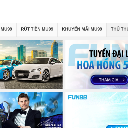
 MU99
RÚT TIỀN MU99
KHUYẾN MÃI MU99
THỦ TH