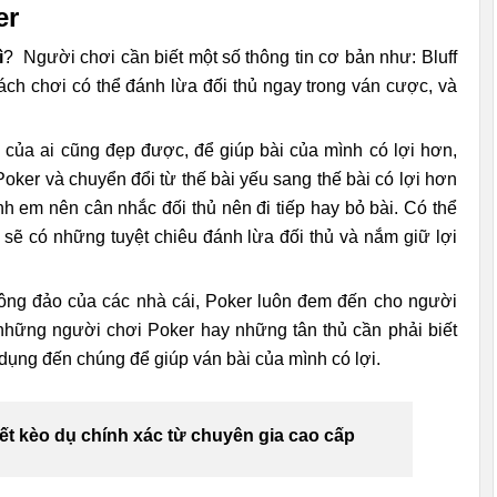
er
ì
? Người chơi cần biết một số thông tin cơ bản như: Bluff
ách chơi có thể đánh lừa đối thủ ngay trong ván cược, và
i của ai cũng đẹp được, để giúp bài của mình có lợi hơn,
Poker và chuyển đổi từ thế bài yếu sang thế bài có lợi hơn
h em nên cân nhắc đối thủ nên đi tiếp hay bỏ bài. Có thể
sẽ có những tuyệt chiêu đánh lừa đối thủ và nắm giữ lợi
 đông đảo của các nhà cái, Poker luôn đem đến cho người
ể những người chơi Poker hay những tân thủ cần phải biết
dụng đến chúng để giúp ván bài của mình có lợi.
ết kèo dụ chính xác từ chuyên gia cao cấp