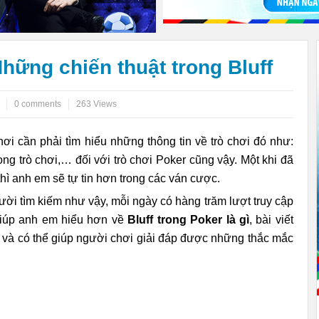
Những chiến thuật trong Bluff
0 comments
263 Views
hơi cần phải tìm hiểu những thông tin về trò chơi đó như:
ong trò chơi,… đối với trò chơi Poker cũng vậy. Một khi đã
ì anh em sẽ tự tin hơn trong các ván cược.
i tìm kiếm như vậy, mỗi ngày có hàng trăm lượt truy cập
 giúp anh em hiểu hơn về
Bluff trong Poker là gì
, bài viết
t và có thể giúp người chơi giải đáp được những thắc mắc