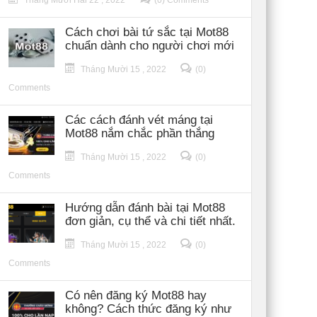
Cách chơi bài tứ sắc tại Mot88
chuẩn dành cho người chơi mới
Tháng Mười 15 , 2022
(0)
Comments
Các cách đánh vét máng tại
Mot88 nắm chắc phần thắng
Tháng Mười 15 , 2022
(0)
Comments
Hướng dẫn đánh bài tại Mot88
đơn giản, cụ thể và chi tiết nhất.
Tháng Mười 15 , 2022
(0)
Comments
Có nên đăng ký Mot88 hay
không? Cách thức đăng ký như