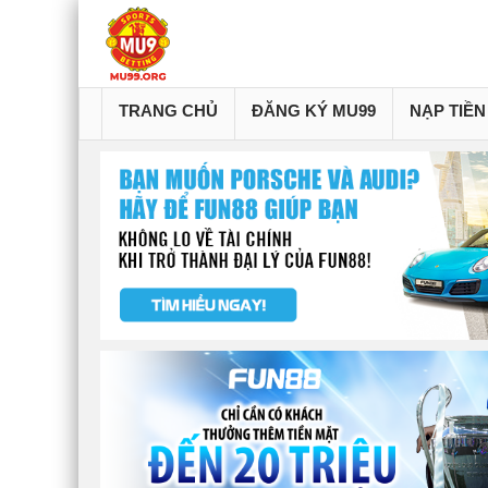
TRANG CHỦ
ĐĂNG KÝ MU99
NẠP TIỀN